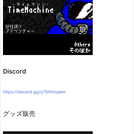
Discord
https://discord.gg/q76HVJqaen
グッズ販売