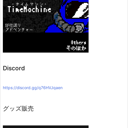
Discord
https://discord.gg/q76HVJqaen
グッズ販売