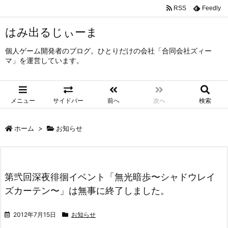
RSS
Feedly
はみ出るじぃーま
個人ゲーム開発者のブログ。ひとりだけの会社「合同会社ズィー
マ」を運営しています。
メニュー
サイドバー
前へ
次へ
検索
ホーム
>
お知らせ
第弐回深夜徘徊イベント「無光暗歩〜シャドウレイ
ズカーテン〜」は無事に終了しました。
2012年7月15日
お知らせ