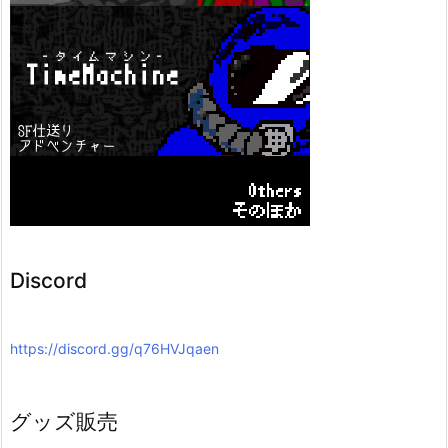
Discord
https://discord.gg/q76HVJqaen
グッズ販売