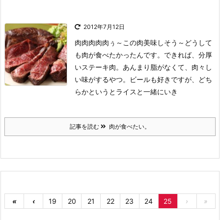
2012年7月12日
肉肉肉肉肉ぅ～この肉美味しそう～
どうして
も肉が食べたかったんです。
できれば、分厚
いステーキ肉。あんまり脂がなくて、肉々し
い味がするやつ。
ビールも好きですが、どち
らかというとライスと一緒にいき
記事を読む
肉が食べたい。
«
‹
19
20
21
22
23
24
25
›
»