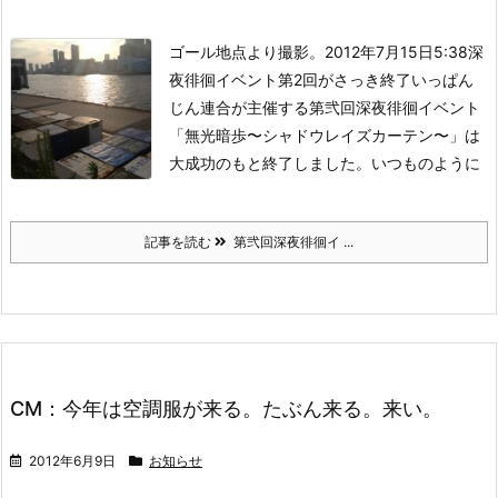
ゴール地点より撮影。2012年7月15日5:38
深
夜徘徊イベント第2回がさっき終了
いっぱん
じん連合が主催する第弐回深夜徘徊イベント
「無光暗歩〜シャドウレイズカーテン〜」は
大成功のもと終了しました。いつものように
記事を読む
第弐回深夜徘徊イ ...
CM：今年は空調服が来る。たぶん来る。来い。
2012年6月9日
お知らせ