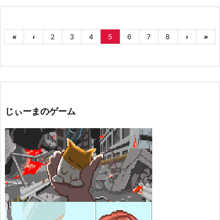
«
‹
2
3
4
5
6
7
8
›
»
じぃーまのゲーム