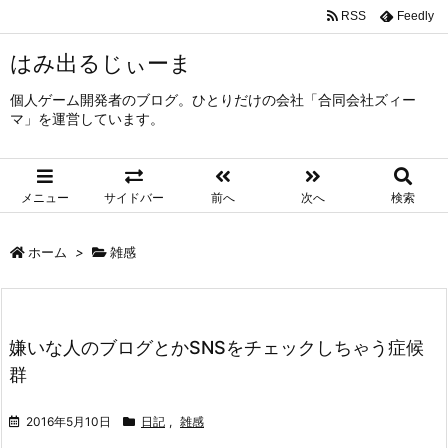
RSS
Feedly
はみ出るじぃーま
個人ゲーム開発者のブログ。ひとりだけの会社「合同会社ズィー
マ」を運営しています。
メニュー
サイドバー
前へ
次へ
検索
ホーム
>
雑感
嫌いな人のブログとかSNSをチェックしちゃう症候
群
2016年5月10日
日記
,
雑感