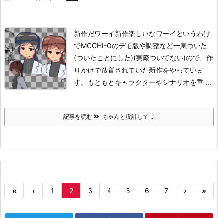
新作だワーイ新作楽しいなワーイ
というわけ
でMOCHI-Oのデモ版や調整など一息ついた
(ついたことにした)(実際ついてない)ので、作
りかけで放置されていた新作をやっていま
す。
もともとキャラクターやシナリオを重 ...
記事を読む
ちゃんと設計して ...
«
‹
1
2
3
4
5
6
7
›
»