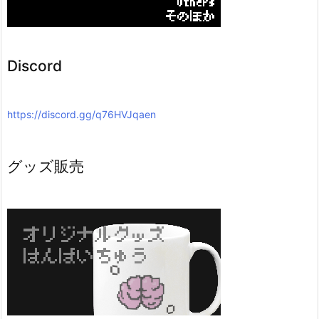
Discord
https://discord.gg/q76HVJqaen
グッズ販売