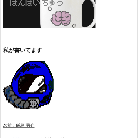
私が書いてます
名前：飯島 勇介