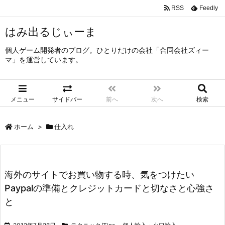
RSS
Feedly
はみ出るじぃーま
個人ゲーム開発者のブログ。ひとりだけの会社「合同会社ズィー
マ」を運営しています。
メニュー
サイドバー
前へ
次へ
検索
ホーム
>
仕入れ
海外のサイトでお買い物する時、気をつけたい
Paypalの準備とクレジットカードと切なさと心強さ
と