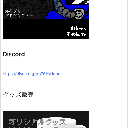
Discord
https://discord.gg/q76HVJqaen
グッズ販売