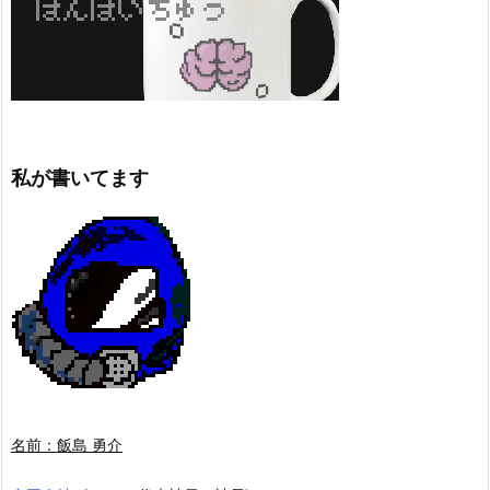
私が書いてます
名前：飯島 勇介