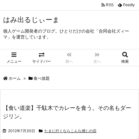
RSS
Feedly
はみ出るじぃーま
個人ゲーム開発者のブログ。ひとりだけの会社「合同会社ズィー
マ」を運営しています。
メニュー
サイドバー
前へ
次へ
検索
ホーム
>
食べ放題
【食い道楽】千駄木でカレーを食う。その名もダー
ジリン。
2012年7月30日
たまに行くならこんな感じの店