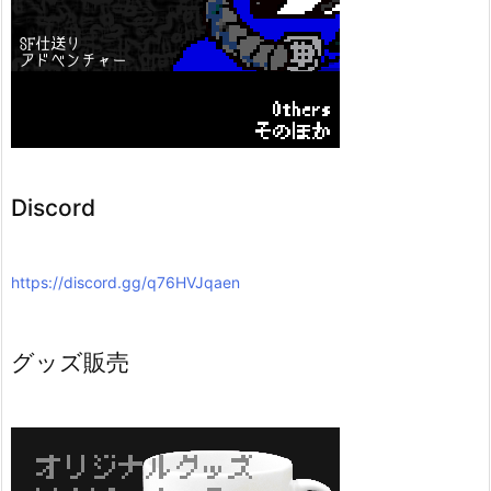
Discord
https://discord.gg/q76HVJqaen
グッズ販売