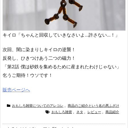
キイロ「ちゃんと回収していきなさいよ…許さない…！」
次回、闇に染まりしキイロの逆襲！
反発し、ひきつけあう二つの磁力！
「第2話 僕は砂鉄を集めるために産まれたわけじゃない」
乞うご期待！ウソです！
販売ページへ
おもしろ雑貨についてのアレコレ
,
商品のご紹介という名の悪ふざけ
おもしろ雑貨
,
ネタ
,
レビュー
,
商品紹介