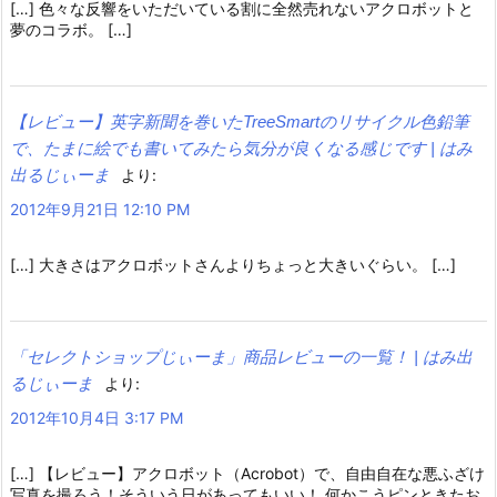
[…] 色々な反響をいただいている割に全然売れないアクロボットと
夢のコラボ。 […]
【レビュー】英字新聞を巻いたTreeSmartのリサイクル色鉛筆
で、たまに絵でも書いてみたら気分が良くなる感じです | はみ
出るじぃーま
より:
2012年9月21日 12:10 PM
[…] 大きさはアクロボットさんよりちょっと大きいぐらい。 […]
「セレクトショップじぃーま」商品レビューの一覧！ | はみ出
るじぃーま
より:
2012年10月4日 3:17 PM
[…] 【レビュー】アクロボット（Acrobot）で、自由自在な悪ふざけ
写真を撮ろう！そういう日があってもいい！ 何かこうピンときたお