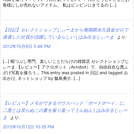
客様にしか売れないアイテム。 私はビンビンにきてるの […]
【日記】セレクトショップじぃーまから無期限永久賃金ゼロで
派遣した社員が活躍しているらしい | はみ出るじぃーま
より:
2012年10月9日 5:46 PM
[…] 暇つぶし専門、楽しいことだらけの雑貨店 セレクトショップじ
ぃーま 【レビュー】アクロボット（Acrobot）で、自由自在な悪ふ
ざけ写真を撮ろう… This entry was posted in 日記 and tagged お
出かけ, ネットショップ by 飯島勇介. […]
【レビュー】メモができるマウスパッド「ボードボーイ」に、
二度とは戻らぬこの夏を振り返ってうんぬん | はみ出るじぃー
ま
より:
2012年10月12日 10:26 PM