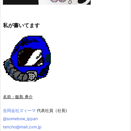
私が書いてます
名前：飯島 勇介
合同会社ズィーマ
代表社員（社長)
@somebow_ippan
tencho@mail.zxm.jp