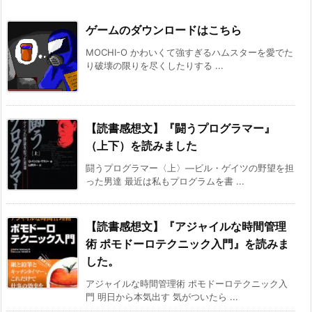
ゲームのダウンロードはこちら
MOCHI-O かわいくて強すぎるハムスターを愛でた
り破壊の限りを尽くしたりする ...
【読書感想文】『闘うプログラマー』
（上下）を読みました
闘うプログラマー〈上〉―ビル・ゲイツの野望を担
った男達 最近は私もプログラムを書 ...
【読書感想文】『アジャイルな時間管理
術 ポモドーロテクニック入門』を読みま
した。
アジャイルな時間管理術 ポモドーロテクニック入
門 明日から本気出す 気がついたら ...