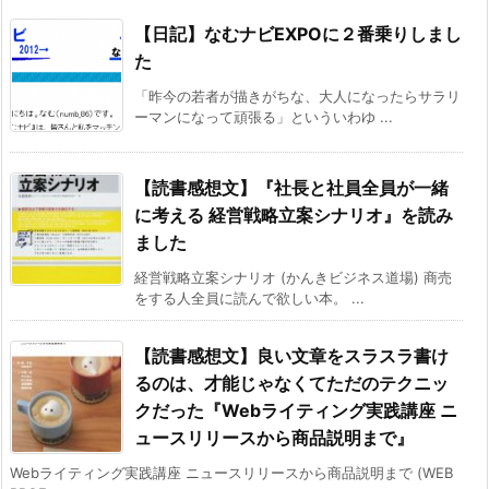
【日記】なむナビEXPOに２番乗りしまし
た
「昨今の若者が描きがちな、大人になったらサラリ
ーマンになって頑張る」といういわゆ ...
【読書感想文】『社長と社員全員が一緒
に考える 経営戦略立案シナリオ』を読み
ました
経営戦略立案シナリオ (かんきビジネス道場) 商売
をする人全員に読んで欲しい本。 ...
【読書感想文】良い文章をスラスラ書け
るのは、才能じゃなくてただのテクニッ
クだった『Webライティング実践講座 ニ
ュースリリースから商品説明まで』
Webライティング実践講座 ニュースリリースから商品説明まで (WEB