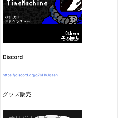
Discord
https://discord.gg/q76HVJqaen
グッズ販売