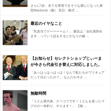
さらに1歩、全てを実現できそうな感じになった新
型Macbook（嘘） 先日、株式 ...
最近のイヤなこと
「乳首当てゲーーーーム！」 最近は「会社員辞め
ます」っていう話をするとかなりの確 ...
【お知らせ】セレクトショップじぃーま
が今さら代金引き替えに対応しました。
「あっはっはっはっは！なんで私たちがプリキュア
だって分かったの？」 なんだか今さ ...
無敵時間
「うどん県代表、ナベコフです！うどんを使ったマ
グロの一本釣り、やります！」 【無 ...