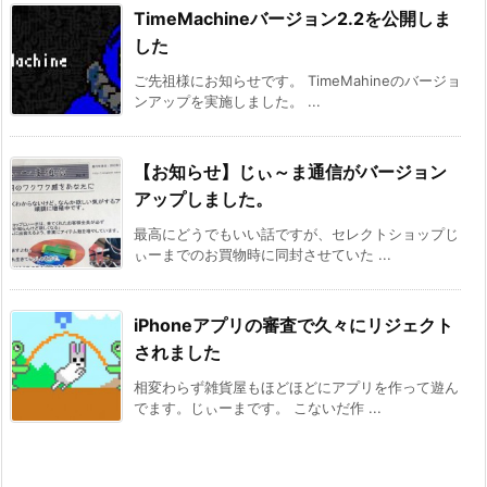
TimeMachineバージョン2.2を公開しま
した
ご先祖様にお知らせです。 TimeMahineのバージョ
ンアップを実施しました。 ...
【お知らせ】じぃ～ま通信がバージョン
アップしました。
最高にどうでもいい話ですが、セレクトショップじ
ぃーまでのお買物時に同封させていた ...
iPhoneアプリの審査で久々にリジェクト
されました
相変わらず雑貨屋もほどほどにアプリを作って遊ん
でます。じぃーまです。 こないだ作 ...