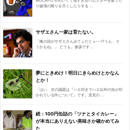
MOCHI-O かわいくて強すぎるハムスターを愛でた
り破壊の限りを尽くしたりする ...
サザエさん一家は育たない。
「俺の頭がサザエさんみてぇだとォ---!?うん、そ
うかもね。」 どうも。参謀です ...
夢にときめけ！明日にきらめけとかなん
とか！
「はい、次の議題は『ハエ叩きでハエ以外の虫が叩
かれている件について』です。意見の ...
続：100円缶詰の「ツナとタイカレー」
が本当にありえない美味さか確かめてみ
た