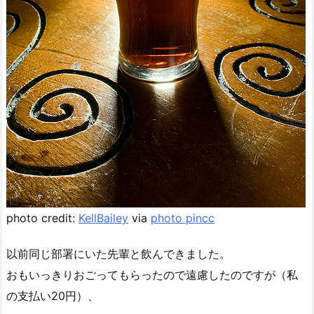
photo credit:
KellBailey
via
photo pin
cc
以前同じ部署にいた先輩と飲んできました。
おもいっきりおごってもらったので遠慮したのですが（私
の支払い20円）、