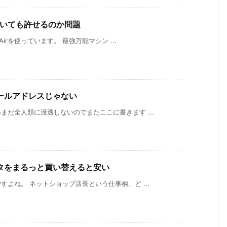
ていても許せるのか問題
irを使っています。 最強万能マシン ...
ールアドレスじゃない
だ全人類に浸透しないのでまたここに書きます ...
タをまるっと買い替えると安い
よね。 ネットショップ店長という仕事柄、ど ...