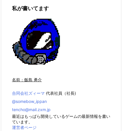
私が書いてます
名前：飯島 勇介
合同会社ズィーマ
代表社員（社長)
@somebow_ippan
tencho@mail.zxm.jp
最近はもっぱら開発しているゲームの最新情報を書い
ています。
運営者ページ