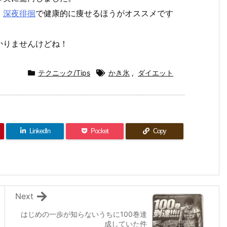
、
深夜徘徊
で健康的に痩せるほうがオススメです
かりませんけどね！
テクニック/Tips
かき氷
,
ダイエット
LinkedIn
Pocket
Copy
Next
はじめの一歩が知らないうちに100巻達
成していた件