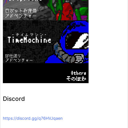
Discord
https://discord.gg/q76HVJqaen