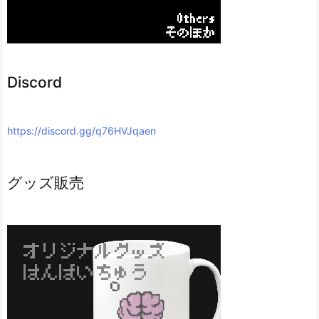
Discord
https://discord.gg/q76HVJqaen
グッズ販売