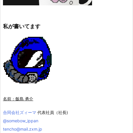
私が書いてます
名前：飯島 勇介
合同会社ズィーマ
代表社員（社長)
@somebow_ippan
tencho@mail.zxm.jp