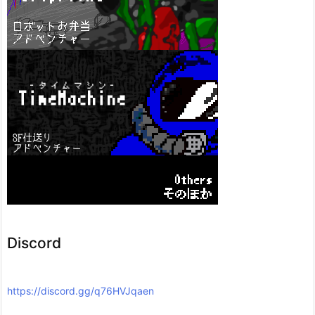
Discord
https://discord.gg/q76HVJqaen