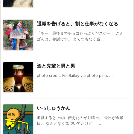
退職を告げると、割と仕事がなくなる
「あー、最後までチョコたっぷりだスゲー」 こん
ばんは。参謀です。 とてつもなく当 ...
酒と先輩と男と男
photo credit: KellBailey via photo pin c ...
いっしゅうかん
退職すると上司に伝えたのが月曜日。 今日が金曜
日。 なんとなく気づいてたけど、 ...