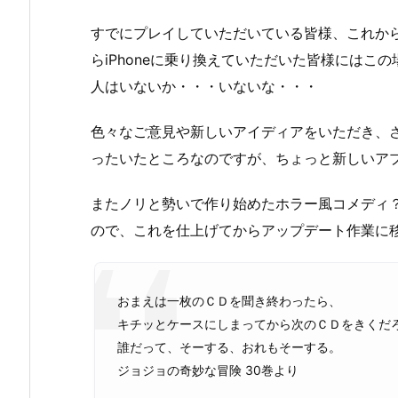
すでにプレイしていただいている皆様、これからプ
らiPhoneに乗り換えていただいた皆様にはこ
人はいないか・・・いないな・・・
色々なご意見や新しいアイディアをいただき、
ったいたところなのですが、ちょっと新しいア
またノリと勢いで作り始めたホラー風コメディ
ので、これを仕上げてからアップデート作業に
おまえは一枚のＣＤを聞き終わったら、
キチッとケースにしまってから次のＣＤをきくだ
誰だって、そーする、おれもそーする。
ジョジョの奇妙な冒険 30巻より