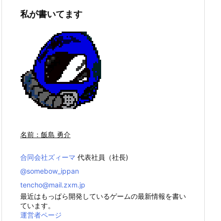
私が書いてます
名前：飯島 勇介
合同会社ズィーマ
代表社員（社長)
@somebow_ippan
tencho@mail.zxm.jp
最近はもっぱら開発しているゲームの最新情報を書い
ています。
運営者ページ