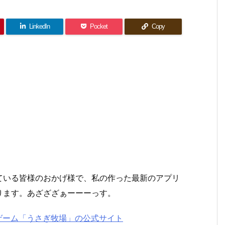
LinkedIn
Pocket
Copy
）
ている皆様のおかげ様で、私の作った最新のアプリ
ります。あざざざぁーーーっす。
用ゲーム「うさぎ牧場」の公式サイト