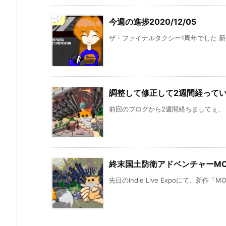
今週の進捗2020/12/05
ザ・ファイナルタクシー1周年でした 新作
調整して修正して2週間経って
前回のブログから2週間経ちましてぇ、 経
終末国土防衛アドベンチャーMO
先日のIndie Live Expoにて、新作「M