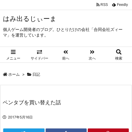
RSS
Feedly
はみ出るじぃーま
個人ゲーム開発者のブログ。ひとりだけの会社「合同会社ズィー
マ」を運営しています。
メニュー
サイドバー
前へ
次へ
検索
ホーム
>
日記
ペンタブを買い替えた話
2017年5月16日