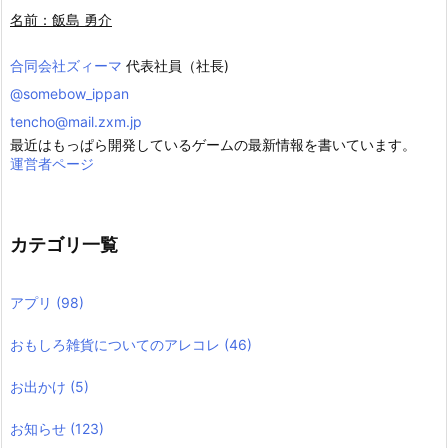
名前：飯島 勇介
合同会社ズィーマ
代表社員（社長)
@somebow_ippan
tencho@mail.zxm.jp
最近はもっぱら開発しているゲームの最新情報を書いています。
運営者ページ
カテゴリ一覧
アプリ
(98)
おもしろ雑貨についてのアレコレ
(46)
お出かけ
(5)
お知らせ
(123)