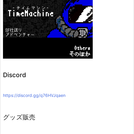
Discord
https://discord.gg/q76HVJqaen
グッズ販売