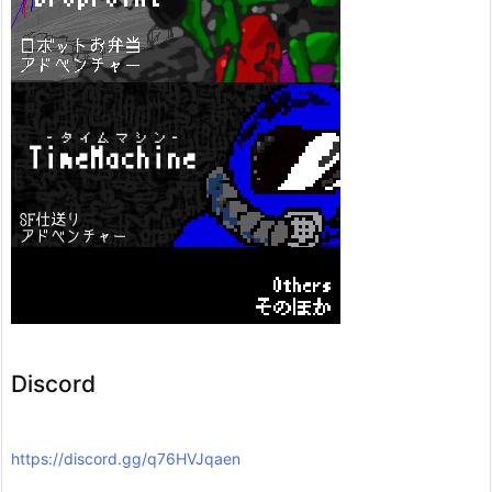
Discord
https://discord.gg/q76HVJqaen