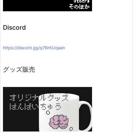
Discord
https://discord.gg/q76HVJqaen
グッズ販売