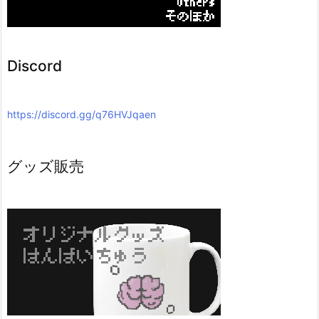
Discord
https://discord.gg/q76HVJqaen
グッズ販売