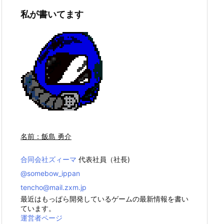
私が書いてます
名前：飯島 勇介
合同会社ズィーマ
代表社員（社長)
@somebow_ippan
tencho@mail.zxm.jp
最近はもっぱら開発しているゲームの最新情報を書い
ています。
運営者ページ