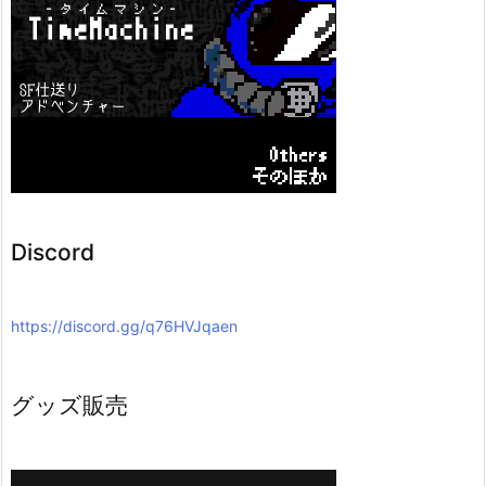
Discord
https://discord.gg/q76HVJqaen
グッズ販売