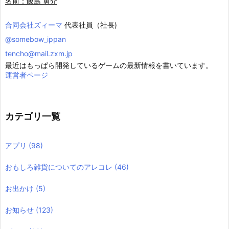
名前：飯島 勇介
合同会社ズィーマ
代表社員（社長)
@somebow_ippan
tencho@mail.zxm.jp
最近はもっぱら開発しているゲームの最新情報を書いています。
運営者ページ
カテゴリ一覧
アプリ
(98)
おもしろ雑貨についてのアレコレ
(46)
お出かけ
(5)
お知らせ
(123)