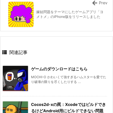
Prev
嫁姑問題をテーマにしたゲームアプリ「ヨ
メトメ」のiPhone版をリリースしました
関連記事
ゲームのダウンロードはこちら
MOCHI-O かわいくて強すぎるハムスターを愛でた
り破壊の限りを尽くしたりする ...
Cocos2d-xの罠：Xcodeではビルドでき
るけどAndroid用にビルドできない問題