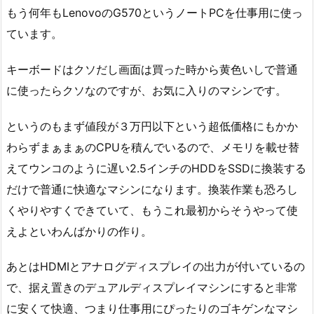
もう何年もLenovoのG570というノートPCを仕事用に使っ
ています。
キーボードはクソだし画面は買った時から黄色いしで普通
に使ったらクソなのですが、お気に入りのマシンです。
というのもまず値段が３万円以下という超低価格にもかか
わらずまぁまぁのCPUを積んでいるので、メモリを載せ替
えてウンコのように遅い2.5インチのHDDをSSDに換装する
だけで普通に快適なマシンになります。換装作業も恐ろし
くやりやすくできていて、もうこれ最初からそうやって使
えよといわんばかりの作り。
あとはHDMIとアナログディスプレイの出力が付いているの
で、据え置きのデュアルディスプレイマシンにすると非常
に安くて快適、つまり仕事用にぴったりのゴキゲンなマシ