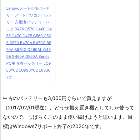
Lenovoノート互換バッテ
リー ノートパソコンバッテ
リー 充電池 バッテリーパ
ック B470 B570 G460 G4
65 G470 G475 G560 G56
5 G570 B470A B470G B5
70A B570G G460AL G46
0E G460A G560A Series
PC用 互換バッテリー LO9
L6Y02 LO9S6Y02 L08S6
Y21
中古のバッテリーも3,000円ぐらいで買えますが
（2017/02/01現在）、どうせ据え置き機としてしか使って
ないので、しばらくこのまま使い続けようと思います。目
標はWindows7サポート終了の2020年です。