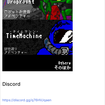
Discord
https://discord.gg/q76HVJqaen