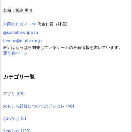
名前：飯島 勇介
合同会社ズィーマ
代表社員（社長)
@somebow_ippan
tencho@mail.zxm.jp
最近はもっぱら開発しているゲームの最新情報を書いています。
運営者ページ
カテゴリ一覧
アプリ
(98)
おもしろ雑貨についてのアレコレ
(46)
お出かけ
(5)
お知らせ
(123)