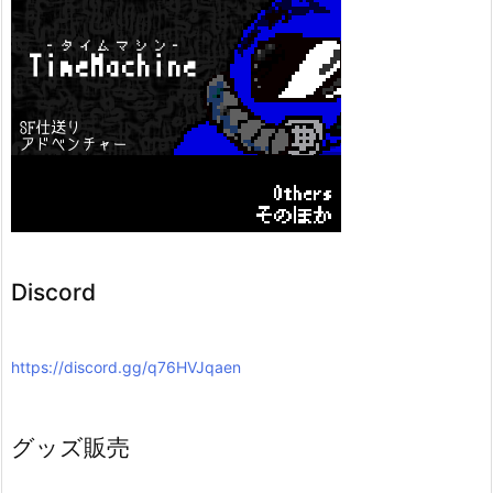
Discord
https://discord.gg/q76HVJqaen
グッズ販売