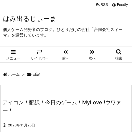
RSS
Feedly
はみ出るじぃーま
個人ゲーム開発者のブログ。ひとりだけの会社「合同会社ズィー
マ」を運営しています。
メニュー
サイドバー
前へ
次へ
検索
ホーム
>
日記
アイコン！翻訳！今日のゲーム！MyLove.!ウワァ
ー！
2023年11月25日