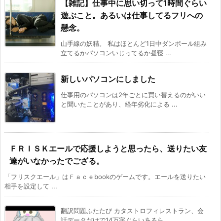
【雑記】仕事中に思い切って1時間ぐらい
遊ぶこと。あるいは仕事してるフリへの
懸念。
山手線の妖精。 私はほとんど1日中ダンボール組み
立てるかパソコンいじってるか昼寝 ...
新しいパソコンにしました
仕事用のパソコンは2年ごとに買い替えるのがいい
と聞いたことがあり、経年劣化による ...
ＦＲＩＳＫエールで応援しようと思ったら、送りたい友
達がいなかったでござる。
「フリスクエール」はＦａｃｅbookのゲームです。エールを送りたい
相手を設定して ...
翻訳問題ふたたび カタストロフィレストラン、会
話データだけで14万字ぐらいあるら ...