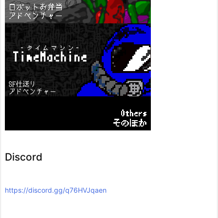
Discord
https://discord.gg/q76HVJqaen